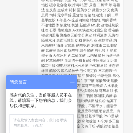
林
烷基苯磺酸
黄油
四川大学
瑞士万通
铝粉
氧化
铝粉
碳水化合物
欧洲“毒鸡蛋”
尿素
二氯苯
苯
容量
法
副反应
生成水
耗材
医药水分
微量水分仪
食药
总局
饲料
无水甲醇
重复性
促销
锂电池
丁酮
二甲
基甲酰胺
1-苯基-5-巯基四氮唑
钴酸锂
丙酮
香精
不溶性固体
氟化锂
机油
新能源
MS胶
改性硅烷胶
咪唑
石墨
葡萄糖浆
A-330快速水分测定仪
唾液酶
锂基润滑脂
聚酯多元醇水分测定
粘稠液体
无纺布
隔膜水分
表面活性剂
奶粉
制药行业
生物样品
纳
米碳酸钙
油膏
定缆膏
磷酸钒锂
润滑油
二氯吡啶
酸
盐酸多西环素
钛酸锂
组合聚醚
有机酸
万能胶
椰子油
天然冰片
丙二醇苯醚
己内酰胺
环丙基甲基
酮
羟苯磺酸钙
血清冻干粉
BE酸
变压器油
2,5-呋
喃二甲醇
锂电池材料水分检测
PVC糊树脂
液态硅
橡胶
醋酸钙
聚乙烯粒子
电位滴定仪
三乙醇胺
卡
尔费休库仑法
丙烯酸丁酯
甲氨蝶呤
卡培他滨
氢化
双酚A
邻苯二甲酸二辛酯
1-萘甲醚
碳酸氢铵
硝酸
请您留言
铵
聚维酮K30
三氟丙基甲基环三硅氧烷
六水氯化
镁
甲苯
碳酸亚乙烯酯
环己烷
喹啉酸
环氧树脂
氯
感谢您的关注，当前客服人员不在
化筒箭毒碱
乙酸铵
乙二醇二甲醚
溴硝醇
奶糖
春
线，请填写一下您的信息，我们会
节
异喹啉
N-甲基吡咯烷酮
焊锡膏
锰铁粉
钠离子
尽快和您联系。
电池正极材料
对醛基苯甲酸，不溶于水，能溶于
DMF中，能与醇发生酯化反应和醇醛缩合反应。有
机合成重要中间体，广泛用
醛基苯甲酸
PVB膜
磷
酸二苯一异辛酯
水雾化铁粉
绝缘油
1-辛烯
多工位
自动卡氏加热炉水分测定仪
冻干粉
磷酸铁锂
氰基
丙烯酸乙酯
蒙脱石散