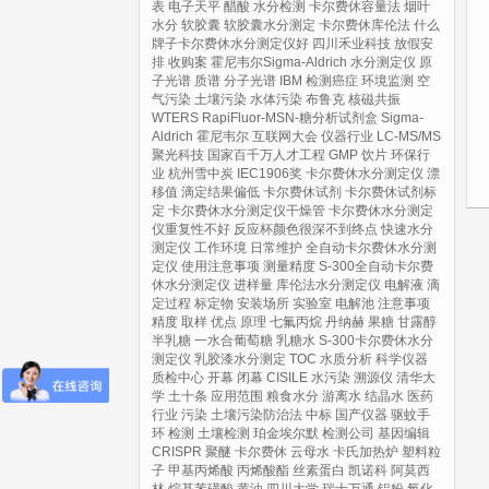
表
电子天平
醋酸
水分检测
卡尔费休容量法
烟叶
水分
软胶囊
软胶囊水分测定
卡尔费休库伦法
什么
牌子卡尔费休水分测定仪好
四川禾业科技
放假安
排
收购案
霍尼韦尔Sigma-Aldrich
水分测定仪
原
子光谱
质谱
分子光谱
IBM
检测癌症
环境监测
空
气污染
土壤污染
水体污染
布鲁克
核磁共振
WTERS
RapiFluor-MSN-糖分析试剂盒
Sigma-
Aldrich
霍尼韦尔
互联网大会
仪器行业
LC-MS/MS
聚光科技
国家百千万人才工程
GMP
饮片
环保行
业
杭州雪中炭
IEC1906奖
卡尔费休水分测定仪
漂
移值
滴定结果偏低
卡尔费休试剂
卡尔费休试剂标
定
卡尔费休水分测定仪干燥管
卡尔费休水分测定
仪重复性不好
反应杯颜色很深不到终点
快速水分
测定仪
工作环境
日常维护
全自动卡尔费休水分测
定仪
使用注意事项
测量精度
S-300全自动卡尔费
休水分测定仪
进样量
库伦法水分测定仪
电解液
滴
定过程
标定物
安装场所
实验室
电解池
注意事项
精度
取样
优点
原理
七氟丙烷
丹纳赫
果糖
甘露醇
半乳糖
一水合葡萄糖
乳糖水
S-300卡尔费休水分
测定仪
乳胶漆水分测定
TOC
水质分析
科学仪器
质检中心
开幕
闭幕
CISILE
水污染
溯源仪
清华大
学
土十条
应用范围
粮食水分
游离水
结晶水
医药
行业
污染
土壤污染防治法
中标
国产仪器
驱蚊手
环
检测
土壤检测
珀金埃尔默
检测公司
基因编辑
CRISPR
聚醚
卡尔费休
云母水
卡氏加热炉
塑料粒
子
甲基丙烯酸
丙烯酸酯
丝素蛋白
凯诺科
阿莫西