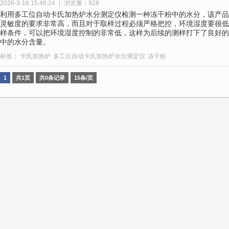
2026-3-16 15:46:24
浏览量：928
利用多工位自动卡氏加热炉水分测定仪检测一种冻干粉中的水分，该产品
灵敏度的要求非常高，而且对于取样过程必须严格把控，环境湿度要很低
样条件，可以把环境湿度控制的非常低，这样为后续的测样打下了良好的
中的水分含量。
标签：
卡氏加热炉
多工位自动卡氏加热炉水分测定仪
冻干粉
1
共1页
共0条记录
15条/页