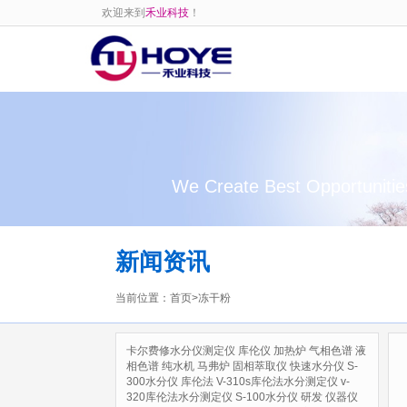
欢迎来到
禾业科技
！
We Create Best Opportunitie
新闻资讯
当前位置：
首页
>
冻干粉
卡尔费修水分仪测定仪
库伦仪
加热炉
气相色谱
液
相色谱
纯水机
马弗炉
固相萃取仪
快速水分仪
S-
300水分仪
库伦法
V-310s库伦法水分测定仪
v-
320库伦法水分测定仪
S-100水分仪
研发
仪器仪