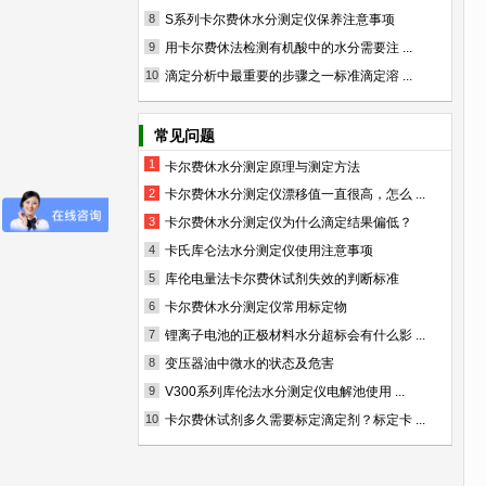
8
S系列卡尔费休水分测定仪保养注意事项
9
用卡尔费休法检测有机酸中的水分需要注 ...
10
滴定分析中最重要的步骤之一标准滴定溶 ...
常见问题
1
卡尔费休水分测定原理与测定方法
2
卡尔费休水分测定仪漂移值一直很高，怎么 ...
3
卡尔费休水分测定仪为什么滴定结果偏低？
4
卡氏库仑法水分测定仪使用注意事项
5
库伦电量法卡尔费休试剂失效的判断标准
6
卡尔费休水分测定仪常用标定物
7
锂离子电池的正极材料水分超标会有什么影 ...
8
变压器油中微水的状态及危害
9
V300系列库伦法水分测定仪电解池使用 ...
10
卡尔费休试剂多久需要标定滴定剂？标定卡 ...