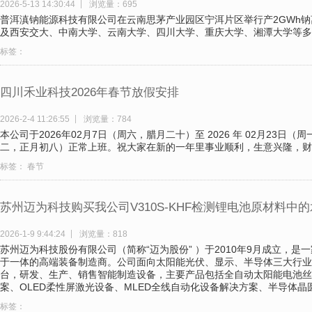
2026-5-13 14:30:44
浏览量：695
普洱滇钠能源科技有限公司在云南思茅产业园区宁洱片区举行产2GWh
及西安交大、中南大学、云南大学、四川大学、重庆大学、湘潭大学等多
标签：
四川禾业科技2026年春节放假安排
2026-2-4 11:26:55
浏览量：784
本公司于2026年02月7日（周六，腊月二十）至 2026 年 02月23日（周
二，正月初八）正常上班。祝大家在新的一年里事业顺利，生意兴隆，财
标签：
春节
苏州迈为科技购买我公司V310S-KHF检测锂电池原材料中
2026-1-9 9:44:24
浏览量：818
苏州迈为科技股份有限公司（简称“迈为股份” ）于2010年9月成立，
于一体的高端装备制造商。公司面向太阳能光伏、显示、半导体三大行业
台，研发、生产、销售智能制造设备，主要产品包括全自动太阳能电池丝
案、OLED柔性屏激光设备、MLED全线自动化设备解决方案、半导体晶
标签：