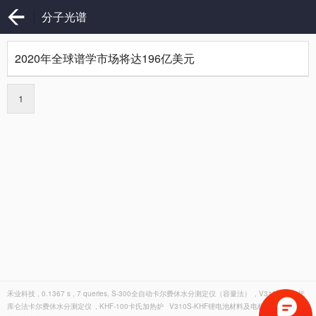
分子光谱
2020年全球谱学市场将达196亿美元
1
禾业科技 , 0.1367 s , 7 queries,
S-300全自动卡尔费休水分测定仪（容量法）
,
V310创新一代
库仑法卡尔费休水分测定仪
,
KHF-100卡氏加热炉
V310S-KHF锂电池材料及电极膜片专用卡氏