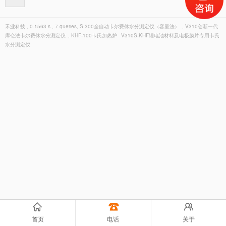
禾业科技 , 0.1563 s , 7 queries,
S-300全自动卡尔费休水分测定仪（容量法）
,
V310创新一代
库仑法卡尔费休水分测定仪
,
KHF-100卡氏加热炉
V310S-KHF锂电池材料及电极膜片专用卡氏
水分测定仪
首页
电话
关于