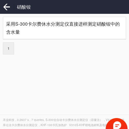
硝酸铵
采用S-300卡尔费休水分测定仪直接进样测定硝酸铵中的
含水量
1
禾业科技 , 0.2637 s , 7 queries,
S-300全自动卡尔费休水分测定仪（容量法）
,
V310创新一代
库仑法卡尔费休水分测定仪
,
KHF-100卡氏加热炉
V310S-KHF锂电池材料及电极膜片专用卡氏