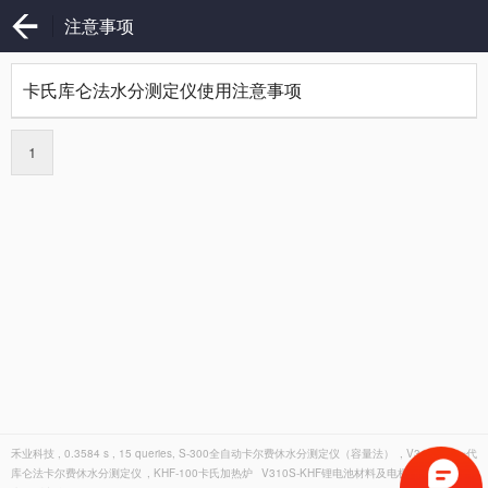
注意事项
卡氏库仑法水分测定仪使用注意事项
1
禾业科技 , 0.3584 s , 15 queries,
S-300全自动卡尔费休水分测定仪（容量法）
,
V310创新一代
库仑法卡尔费休水分测定仪
,
KHF-100卡氏加热炉
V310S-KHF锂电池材料及电极膜片专用卡氏