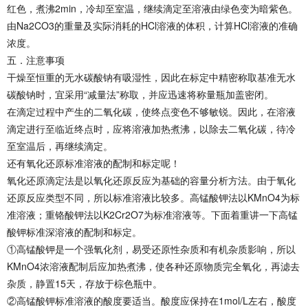
红色，煮沸2min，冷却至室温，继续滴定至溶液由绿色变为暗紫色。
由Na2CO3的重量及实际消耗的HCl溶液的体积，计算HCl溶液的准确
浓度。
五．注意事项
干燥至恒重的无水碳酸钠有吸湿性，因此在标定中精密称取基准无水
碳酸钠时，宜采用“减量法”称取，并应迅速将称量瓶加盖密闭。
在滴定过程中产生的二氧化碳，使终点变色不够敏锐。因此，在溶液
滴定进行至临近终点时，应将溶液加热煮沸，以除去二氧化碳，待冷
至室温后，再继续滴定。
还有氧化还原标准溶液的配制和标定呢！
氧化还原滴定法是以氧化还原反应为基础的容量分析方法。由于氧化
还原反应类型不同，所以标准溶液比较多。高锰酸钾法以KMnO4为标
准溶液；重铬酸钾法以K2Cr2O7为标准溶液等。下面着重讲一下高锰
酸钾标准深溶液的配制和标定。
①高锰酸钾是一个强氧化剂，易受还原性杂质和有机杂质影响，所以
KMnO4浓溶液配制后应加热煮沸，使各种还原物质完全氧化，再滤去
杂质，静置15天，存放于棕色瓶中。
②高锰酸钾标准溶液的酸度要适当。酸度应保持在1mol/L左右，酸度