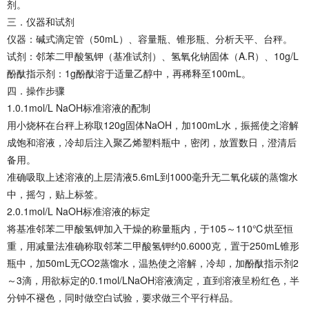
剂。
三．仪器和试剂
仪器：碱式滴定管（50mL）、容量瓶、锥形瓶、分析天平、台秤。
试剂：邻苯二甲酸氢钾（基准试剂）、氢氧化钠固体（A.R）、10g/L
酚酞指示剂：1g酚酞溶于适量乙醇中，再稀释至100mL。
四．操作步骤
1.0.1mol/L NaOH标准溶液的配制
用小烧杯在台秤上称取120g固体NaOH，加100mL水，振摇使之溶解
成饱和溶液，冷却后注入聚乙烯塑料瓶中，密闭，放置数日，澄清后
备用。
准确吸取上述溶液的上层清液5.6mL到1000毫升无二氧化碳的蒸馏水
中，摇匀，贴上标签。
2.0.1mol/L NaOH标准溶液的标定
将基准邻苯二甲酸氢钾加入干燥的称量瓶内，于105～110℃烘至恒
重，用减量法准确称取邻苯二甲酸氢钾约0.6000克，置于250mL锥形
瓶中，加50mL无CO2蒸馏水，温热使之溶解，冷却，加酚酞指示剂2
～3滴，用欲标定的0.1mol/LNaOH溶液滴定，直到溶液呈粉红色，半
分钟不褪色，同时做空白试验，要求做三个平行样品。