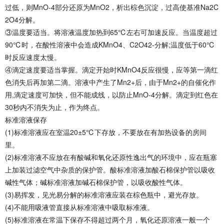
过低，则MnO-4部分还原为MnO2，析出棕色沉淀，过高使基准Na2C
2O4分解。
③温度要适当。将溶液温度加热到65℃左右可加速反应。当温度超过
90℃时，在酸性溶液中会造成KMnO4、C2O42-分解;温度低于60℃
时反应速度太慢。
④滴定速度要适当掌握。滴定开始时KMnO4反应很慢，应等第一滴红
色消失后再加第二滴。溶液中产生了Mn2+后，由于Mn2+的自催化作
用,滴定速度可加快，但不能成线，以防止MnO-4分解。滴定到红色在
30秒内不消失为止，作为终点。
标准溶液保存
(1)标准溶液应在室温20±5℃下存放，不要放在有加热设备的房间
里。
(2)标准溶液不应放在有酸碱和氧化还原性逸出气的环境中，应在瓶塞
上加装过滤空气中杂质的保护管。酸标准溶液加酸石棉保护管以吸收
碱性气体；碱标准溶液加碱石棉保护管，以吸收酸性气体。
(3)易挥发，见光易分解的标准溶液应装在棕色瓶中，避光存放。
(4)不能用吸液管直接从标准溶液中吸取标准液。
(5)标准溶液在常温下保存不得超过两个月，氧化还原溶液一般一个